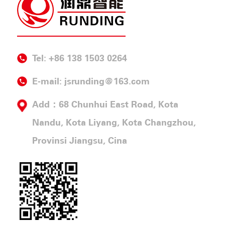
Tel: +86 138 1503 0264
E-mail:
jsrunding@163.com
Add：68 Chunhui East Road, Kota
Nandu, Kota Liyang, Kota Changzhou,
Provinsi Jiangsu, Cina