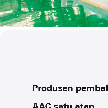
Produsen pemba
AAC satu atap