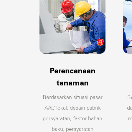
Perencanaan
tanaman
Berdasarkan situasi pasar
B
AAC lokal, desain pabrik
da
persyaratan, faktor bahan
m
baku, persyaratan