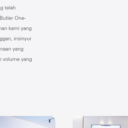
ng telah
Butler One-
man kami yang
ggan, insinyur
anaan yang
an volume yang