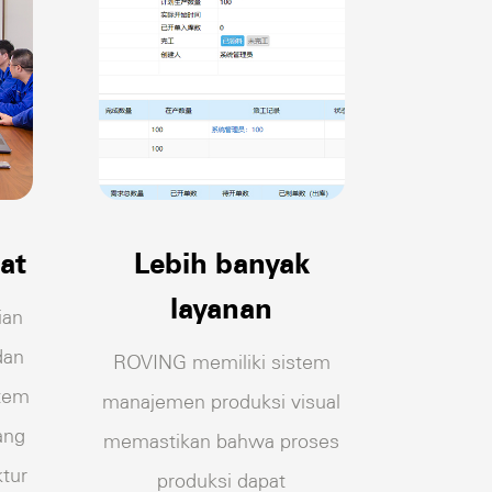
at
Lebih banyak
layanan
ian
dan
ROVING memiliki sistem
stem
manajemen produksi visual
ang
memastikan bahwa proses
ktur
produksi dapat