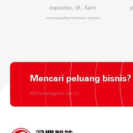
kapasitas, dll., Kami
p
mengedepankan saran
yang masuk akal dan
memproses tata letak
p
Skema untuk keseluruhan
perencanaan tanaman
pelanggan.
Mencari peluang bisnis?
Minta panggilan hari ini