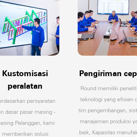
Kustomisasi
Pengiriman cep
peralatan
Round memiliki penelit
teknologi yang efisien 
erdasarkan persyaratan
tim pengembangan, si
n dasar pasar masing -
manajemen produksi y
asing Pelanggan, kami
baik, Kapasitas manufa
memberikan solusi