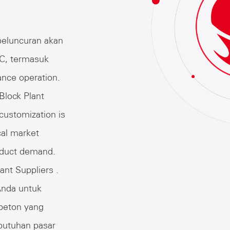
peluncuran akan
AC, termasuk
ance operation.
lock Plant
 customization is
cal market
oduct demand.
ant Suppliers
.
Anda untuk
beton yang
butuhan pasar