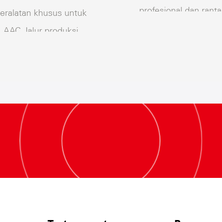
profesional dan ranta
eralatan khusus untuk
pasokan yang luar bia
AAC Jalur produksi
sistem, yang dapat
(termasuk pemilihan
memenuhi produksi d
eralatan, listrik Seleksi,
pengiriman proyek
solusi instalasi, dll.).
peralatan dengan
kecepatan.