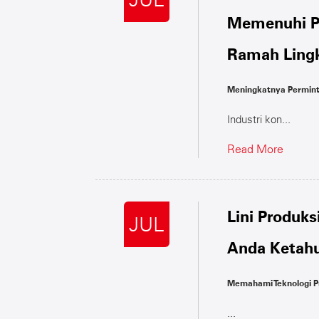
Memenuhi P
Ramah Ling
Meningkatnya Permint
Industri kon...
Read More
Lini Produk
JUL
Anda Ketahu
Memahami Teknologi P
...