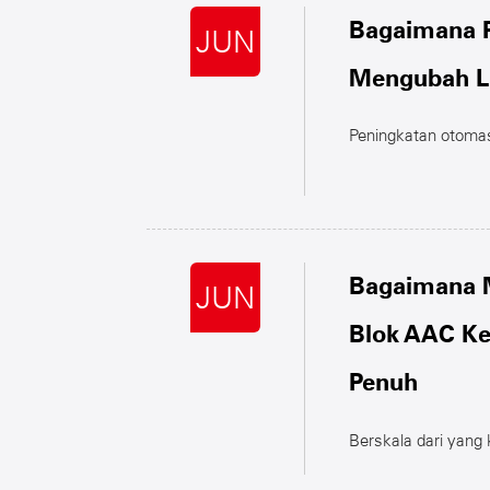
Bagaimana P
JUN
Mengubah Li
Peningkatan otoma
Bagaimana M
JUN
Blok AAC Kec
Penuh
Berskala dari yang 