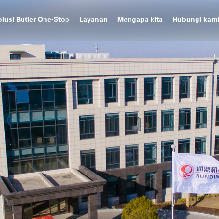
olusi Butler One-Stop
Layanan
Mengapa kita
Hubungi kam