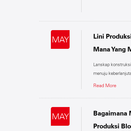
Lini Produks
MAY
Mana Yang M
Lanskap konstruks
menuju keberlanjut
Read More
Bagaimana M
MAY
Produksi Bl