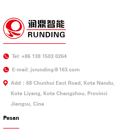
Tel: +86 138 1503 0264
E-mail:
jsrunding@163.com
Add：68 Chunhui East Road, Kota Nandu,
Kota Liyang, Kota Changzhou, Provinsi
Jiangsu, Cina
Pesan