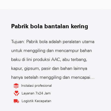
Pabrik bola bantalan kering
Tujuan: Pabrik bola adalah peralatan utama
untuk menggiling dan mencampur bahan
baku di lini produksi AAC, abu terbang,
kapur, gipsum, pasir dan bahan lainnya
hanya setelah menggiling dan mencapai
kehalusan yang diperlukan sambil
Instalasi profesional
Layanan 7x24 Jam
mencampur dan berinteraksi di pabrik bola,
Logistik Kecepatan
untuk mencapai kebutuhan kekuatan bahan