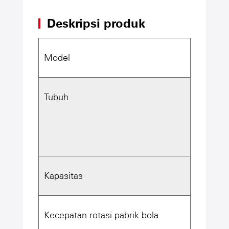
Deskripsi produk
Model
2.4*9m 
Tubuh
Bahan:
Keteba
Kapasitas
16-19t/j
Kecepatan rotasi pabrik bola
20.4r/m