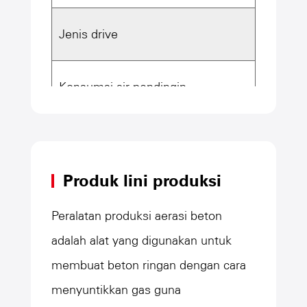
Jenis drive
Drive te
Konsumsi air pendingin
Konsums
Kapasitas pemuatan tubuh gerinda
38t
Produk lini produksi
Bahan lapisan
Paduan
Peralatan produksi aerasi beton
adalah alat yang digunakan untuk
membuat beton ringan dengan cara
menyuntikkan gas guna