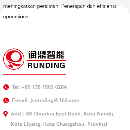
meningkatkan peralatan. Penerapan dan efisiensi
operasional.
Tel: +86 138 1503 0264
E-mail:
jsrunding@163.com
Add：68 Chunhui East Road, Kota Nandu,
Kota Liyang, Kota Changzhou, Provinsi