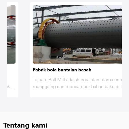
Pabrik bola bantalan basah
Tujuan: Ball Mill adalah peralatan utama untuk
menggiling dan mencampur bahan baku di lini
produksi AAC, fly ash, kapur, gipsum, pasir dan
bahan lainnya hanya setelah menggiling dan
mencapai kehalusan yang diperlukan sambil
mencampur dan berinteraksi di ball mill, untuk
mencapai kebutuhan kekuatan bahan baku,
Tentang kami
oleh karena itu, ball mill adalah peralatan utama