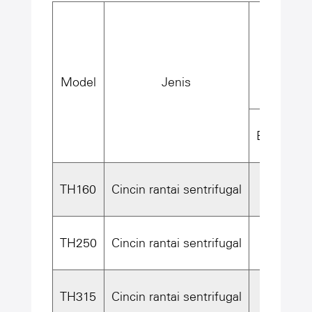
K
Model
Jenis
Ember ya
TH160
Cincin rantai sentrifugal
2
TH250
Cincin rantai sentrifugal
4
TH315
Cincin rantai sentrifugal
6