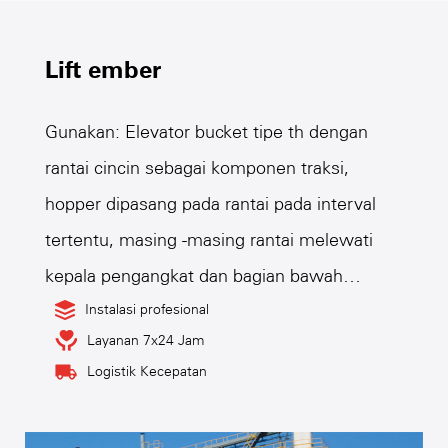
Lift ember
Gunakan: Elevator bucket tipe th dengan
rantai cincin sebagai komponen traksi,
hopper dipasang pada rantai pada interval
tertentu, masing -masing rantai melewati
kepala pengangkat dan bagian bawah
sproket transmisi, membentuk sistem cincin
Instalasi profesional
Layanan 7x24 Jam
tertutup dengan cabang yang naik dan
Logistik Kecepatan
ranting yang turun yang diturunkan.
Perangkat transmisi yang diatur di kepala