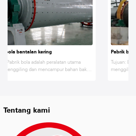
Pabrik bola bantalan basah
tama
Tujuan: Ball Mill adalah peralatan utama untuk
an baku
menggiling dan mencampur bahan baku di lini
,
produksi AAC, fly ash, kapur, gipsum, pasir da
 setelah
bahan lainnya hanya setelah menggiling dan
ang
mencapai kehalusan yang diperlukan sambil
nteraksi
mencampur dan berinteraksi di ball mill, untuk
han
mencapai kebutuhan kekuatan bahan baku,
Tentang kami
ll mill
oleh karena itu, ball mill adalah peralatan uta
ing bahan
untuk menggiling bahan baku setelah
penghancuran.