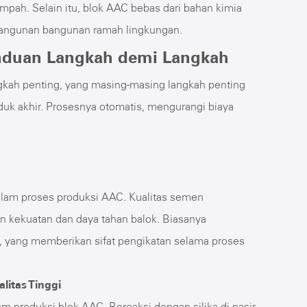
pah. Selain itu, blok AAC bebas dari bahan kimia
bangunan bangunan ramah lingkungan.
anduan Langkah demi Langkah
gkah penting, yang masing-masing langkah penting
duk akhir. Prosesnya otomatis, mengurangi biaya
am proses produksi AAC. Kualitas semen
 kekuatan dan daya tahan balok. Biasanya
i, yang memberikan sifat pengikatan selama proses
litas Tinggi
m produksi blok AAC. Bereaksi dengan silika di pasir