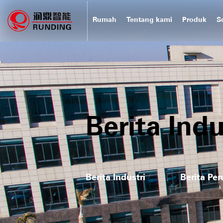
Rumah
Tentang kami
Produk
S
Berita Indu
Berita Industri
Berita Pe