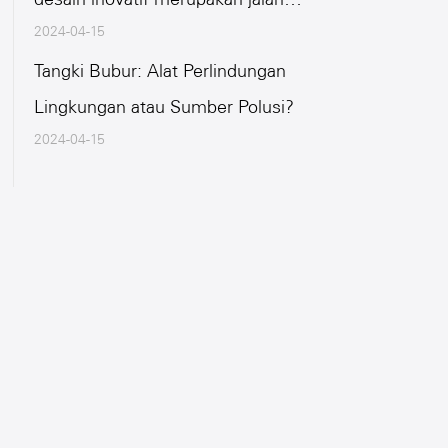
2024-04-15
pintas atau cara yang salah?
Tangki Bubur: Alat Perlindungan
Lingkungan atau Sumber Polusi?
2024-04-15