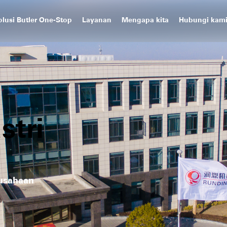
olusi Butler One-Stop
Layanan
Mengapa kita
Hubungi kam
stri
rusahaan