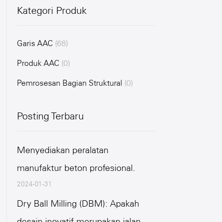
Kategori Produk
Garis AAC
(68)
Produk AAC
(0)
Pemrosesan Bagian Struktural
(0)
Posting Terbaru
Menyediakan peralatan
manufaktur beton profesional.
2024-01-31
Dry Ball Milling (DBM): Apakah
desain inovatif merupakan jalan