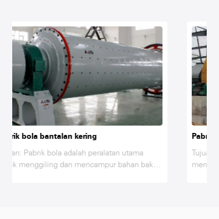
Pabrik bola bantalan basah
utama
Tujuan: Ball Mill adalah peralatan utama unt
han baku
menggiling dan mencampur bahan baku di li
ur,
produksi AAC, fly ash, kapur, gipsum, pasir 
a setelah
bahan lainnya hanya setelah menggiling dan
 yang
mencapai kehalusan yang diperlukan sambil
interaksi
mencampur dan berinteraksi di ball mill, unt