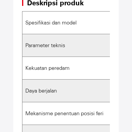
Deskripsi produk
Spesifikasi dan model
Menu
Parameter teknis
Kekuatan peredam
Daya
Daya berjalan
7.5k
Mekanisme penentuan posisi feri
1.5k