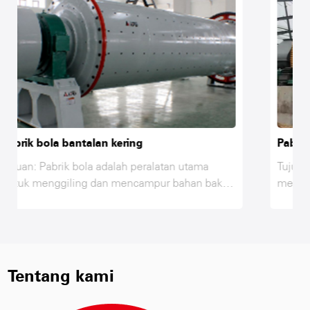
Pabrik bola bantalan basah
utama
Tujuan: Ball Mill adalah peralatan utama unt
han baku
menggiling dan mencampur bahan baku di li
ur,
produksi AAC, fly ash, kapur, gipsum, pasir 
a setelah
bahan lainnya hanya setelah menggiling dan
 yang
mencapai kehalusan yang diperlukan sambil
interaksi
mencampur dan berinteraksi di ball mill, unt
tuhan
mencapai kebutuhan kekuatan bahan baku,
Tentang kami
ball mill
oleh karena itu, ball mill adalah peralatan ut
ling bahan
untuk menggiling bahan baku setelah