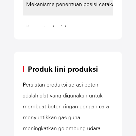
Mekanisme penentuan posisi cetakan
0,5
Kecepatan berjalan
0 ~ 
Karakteristik
Bing
Produk lini produksi
Stea
Peralatan produksi aerasi beton
adalah alat yang digunakan untuk
Outp
membuat beton ringan dengan cara
menyuntikkan gas guna
Feri
meningkatkan gelembung udara